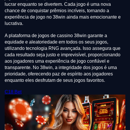
lucrar enquanto se divertem. Cada jogo é uma nova
chance de conquistar prêmios incríveis, tornando a
experiência de jogo no 38win ainda mais emocionante e
lucrativa.
A plataforma de jogos de cassino 38win garante a
equidade e aleatoriedade em todos os seus jogos,
utilizando tecnologia RNG avançada. Isso assegura que
cada resultado seja justo e imprevisível, proporcionando
aos jogadores uma experiência de jogo confiável e
transparente. No 38win, a integridade dos jogos é uma
prioridade, oferecendo paz de espírito aos jogadores
enquanto eles desfrutam de seus jogos favoritos.
C18 Bet