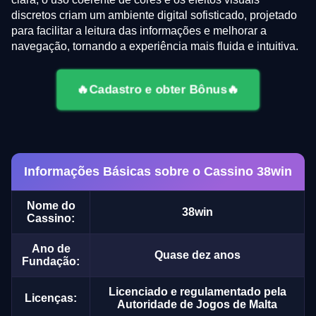
discretos criam um ambiente digital sofisticado, projetado
para facilitar a leitura das informações e melhorar a
navegação, tornando a experiência mais fluida e intuitiva.
🔥Cadastro e obter Bônus🔥
Informações Básicas sobre o Cassino 38win
Nome do
38win
Cassino:
Ano de
Quase dez anos
Fundação:
Licenciado e regulamentado pela
Licenças:
Autoridade de Jogos de Malta