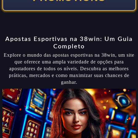
Apostas Esportivas na 38win: Um Guia
Completo
Explore o mundo das apostas esportivas na 38win, um site
que oferece uma ampla variedade de opções para
apostadores de todos os níveis. Descubra as melhores
práticas, mercados e como maximizar suas chances de
ganhar.