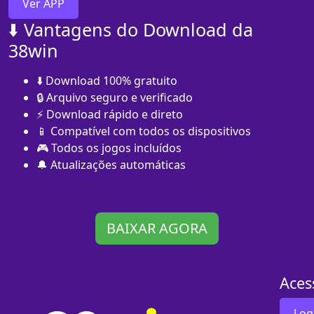
Ver APP
⬇️ Vantagens do Download da
38win
⬇️ Download 100% gratuito
🔒 Arquivo seguro e verificado
⚡ Download rápido e direto
📱 Compatível com todos os dispositivos
🎮 Todos os jogos incluídos
🔔 Atualizações automáticas
BAIXAR AGORA
Aces
Log