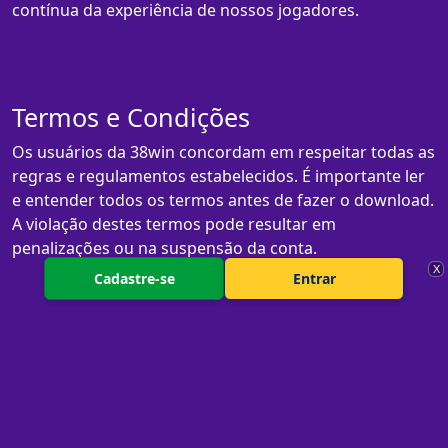
contínua da experiência de nossos jogadores.
Termos e Condições
Os usuários da 38win concordam em respeitar todas as
regras e regulamentos estabelecidos. É importante ler
e entender todos os termos antes de fazer o download.
A violação destes termos pode resultar em
penalizações ou na suspensão da conta.
X
Cadastre-se
Entrar