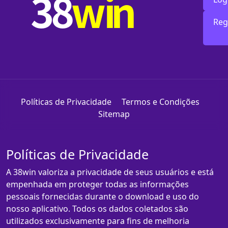
Reg
Políticas de Privacidade
Termos e Condições
Sitemap
Políticas de Privacidade
A 38win valoriza a privacidade de seus usuários e está
empenhada em proteger todas as informações
pessoais fornecidas durante o download e uso do
nosso aplicativo. Todos os dados coletados são
utilizados exclusivamente para fins de melhoria