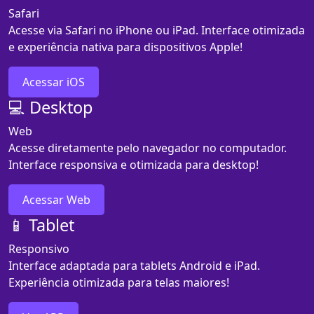
Safari
Acesse via Safari no iPhone ou iPad. Interface otimizada
e experiência nativa para dispositivos Apple!
Acessar iOS
💻 Desktop
Web
Acesse diretamente pelo navegador no computador.
Interface responsiva e otimizada para desktop!
Acessar Web
📱 Tablet
Responsivo
Interface adaptada para tablets Android e iPad.
Experiência otimizada para telas maiores!