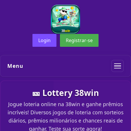
Login
Registrar-se
Menu
🎫 Lottery 38win
Jogue loteria online na 38win e ganhe prêmios
incríveis! Diversos jogos de loteria com sorteios
diários, prêmios milionários e chances reais de
ganhar. Teste sua sorte agora!